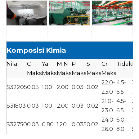
Komposisi Kimia
Nilai
C
Ya
M N
P
S
Cr
Tidak
M
Maks
Maks
Maks
Maks
Maks
Maks
22.0-
4.5-
3.
S32205
0.03
1.00
2.00
0.03
0.02
23.0
6.5
3.
21.0-
4.5-
3.
S31803
0.03
1.00
2.00
0.03
0.02
23.0
6.5
3.
24.0-
6.0-
3.
S32750
0.03
0.80
1.20
0.035
0.02
26.0
8.0
5.