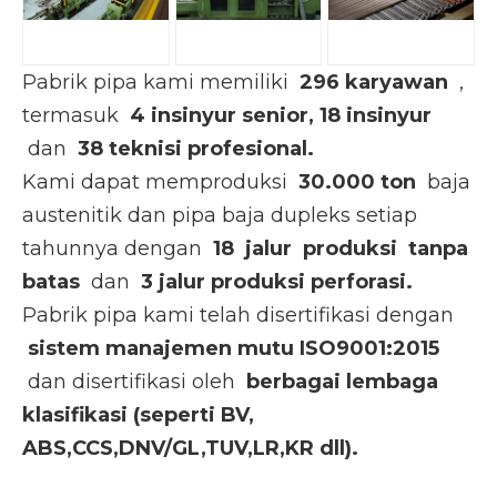
Pabrik pipa kami memiliki
296 karyawan
,
termasuk
4 insinyur senior,
18 insinyur
dan
38 teknisi profesional.
Kami dapat memproduksi
30.000 ton
baja
austenitik dan pipa baja dupleks setiap
tahunnya dengan
18
jalur produksi
tanpa
batas
dan
3 jalur produksi perforasi.
Pabrik pipa kami telah disertifikasi dengan
sistem manajemen mutu ISO9001:2015
dan disertifikasi oleh
berbagai lembaga
klasifikasi (seperti BV,
ABS,CCS,DNV/GL,TUV,LR,KR dll).