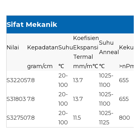
Sifat Mekanik
Koefisien
Suhu
Nilai
Kepadatan
Suhu
Ekspansi
Kekuat
Anneal
Termal
gram/cm
℃
mm/m℃
℃
>nPm(
20-
1025-
S32205
7.8
13.7
655
100
1100
20-
1025-
S31803
7.8
13.7
655
100
1100
20-
1025-
S32750
7.8
11.5
800
100
1125