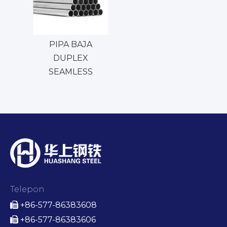
PIPA BAJA
DUPLEX
SEAMLESS
Telepon
+86-577-86383608

+86-577-86383606
