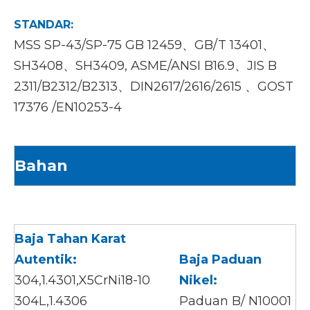
STANDAR:
MSS SP-43/SP-75 GB 12459、GB/T 13401、
SH3408、SH3409, ASME/ANSI B16.9、JIS B
2311/B2312/B2313、DIN2617/2616/2615 、GOST
17376 /EN10253-4
Bahan
Baja Tahan Karat
Autentik:
Baja Paduan
304,1.4301,X5CrNi18-10
Nikel:
304L,1.4306
Paduan B/ N10001