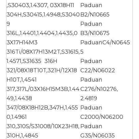
,S30403,1.4307, 03X18H11
Paduan
304H,S30415,1.4948,S3040
B2/N10665
9
Paduan
316L,1.4401,1.4404,1.4435,0
B3/N10675
3X17H14M3
PaduanC4/N0645
316Ti/08X17H13M2T,S31615,
5
1.4571,S31635 316H
Paduan
321/08X18T10T,321H/12X18
C22/N06022
H10T,1,4541
Paduan
317,317L/03X16H15M3B,1.44
C276/N10276,
49,1.4438
2.4819
347/08X18H12B,347H,1.455
Paduan
0,1.4961
C2000/N06200
310,310S/S31008/10X23H18,
Paduan
310H,1,4845
G35/N06035