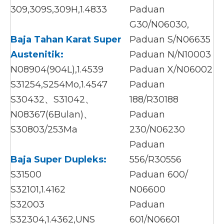
309,309S,309H,1.4833
Paduan
G30/N06030,
Baja Tahan Karat Super
Paduan S/N06635
Austenitik:
Paduan N/N10003
N08904(904L),1.4539
Paduan X/N06002
S31254,S254Mo,1.4547
Paduan
S30432、S31042、
188/R30188
N08367(6Bulan)、
Paduan
S30803/253Ma
230/N06230
Paduan
Baja Super Dupleks:
556/R30556
S31500
Paduan 600/
S32101,1.4162
N06600
S32003
Paduan
S32304,1.4362,UNS
601/N06601