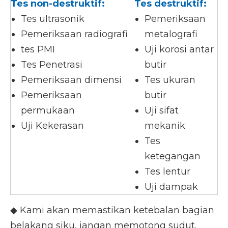
Tes non-destruktif:
Tes destruktif:
Tes ultrasonik
Pemeriksaan
Pemeriksaan radiografi
metalografi
tes PMI
Uji korosi antar
Tes Penetrasi
butir
Pemeriksaan dimensi
Tes ukuran
Pemeriksaan
butir
permukaan
Uji sifat
Uji Kekerasan
mekanik
Tes
ketegangan
Tes lentur
Uji dampak
◆ Kami akan memastikan ketebalan bagian
belakang siku, jangan memotong sudut.