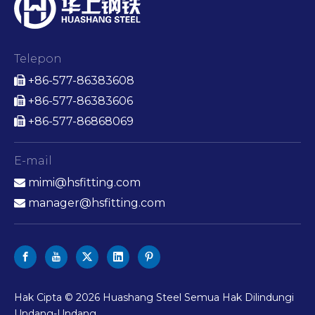
Telepon
+86-577-86383608

+86-577-86383606

+86-577-86868069

E-mail
mimi@hsfitting.com

manager@hsfitting.com

Hak Cipta ©
2026
Huashang Steel Semua Hak Dilindungi
Undang-Undang.