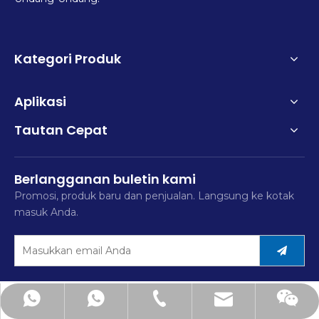
Kategori Produk
Aplikasi
Tautan Cepat
Berlangganan buletin kami
Promosi, produk baru dan penjualan. Langsung ke kotak
masuk Anda.
mimi@hsfitting.com
+86-577-86383608
+8613777773238