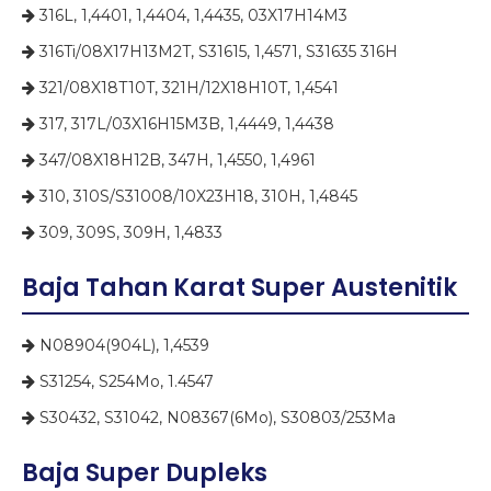
316L, 1,4401, 1,4404, 1,4435, 03X17H14M3

316Ti/08X17H13M2T, S31615, 1,4571, S31635 316H

321/08X18T10T, 321H/12X18H10T, 1,4541

317, 317L/03X16H15M3B, 1,4449, 1,4438

347/08X18H12B, 347H, 1,4550, 1,4961

310, 310S/S31008/10X23H18, 310H, 1,4845

309, 309S, 309H, 1,4833

Baja Tahan Karat Super Austenitik
N08904(904L), 1,4539

S31254, S254Mo, 1.4547

S30432, S31042, N08367(6Mo), S30803/253Ma

Baja Super Dupleks