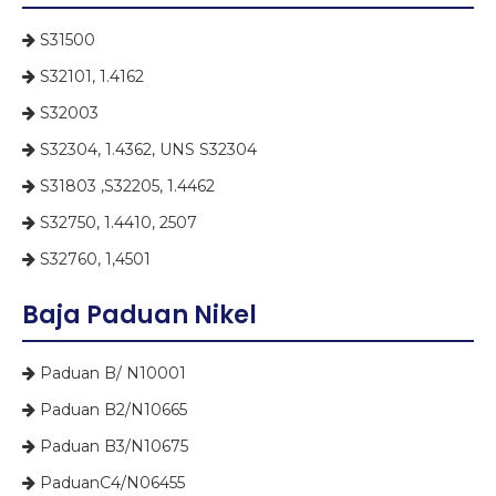
S31500

S32101, 1.4162

S32003

S32304, 1.4362, UNS S32304

S31803 ,S32205, 1.4462

S32750, 1.4410, 2507

S32760, 1,4501

Baja Paduan Nikel
Paduan B/ N10001

Paduan B2/N10665

Paduan B3/N10675

PaduanC4/N06455
