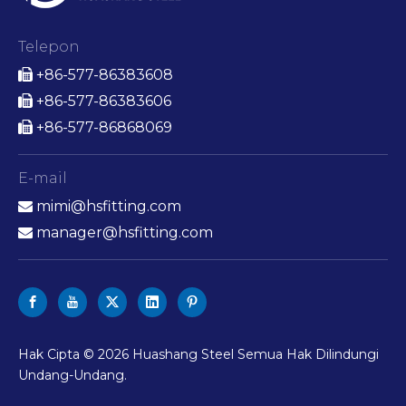
Telepon
+86-577-86383608

+86-577-86383606

+86-577-86868069

E-mail
mimi@hsfitting.com

manager@hsfitting.com

Hak Cipta ©
2026
Huashang Steel Semua Hak Dilindungi
Undang-Undang.