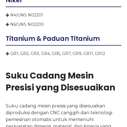
Nikel
N4/UNS N02201

N6/UNS N02200

Titanium & Paduan Titanium
GR1, GR2, GR3, GR4, GR5, GR7, GR9, GR11, GR12

Suku Cadang Mesin
Presisi yang Disesuaikan
Suku cadang mesin presisi yang disesuaikan
diproduksi dengan CNC canggih dan teknologi
pemesinan otomatis untuk memenuhi
persyaratan dimensi, material, dan kinerja yang