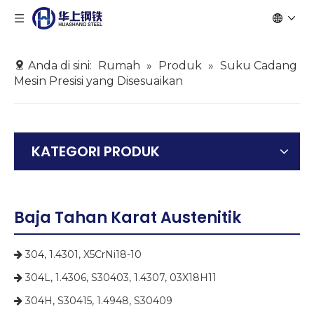
Anda di sini:
Rumah
»
Produk
»
Suku Cadang
Mesin Presisi yang Disesuaikan
KATEGORI PRODUK
Baja Tahan Karat Austenitik
304, 1.4301, X5CrNi18-10

304L, 1.4306, S30403, 1.4307, 03X18H11

304H, S30415, 1.4948, S30409
