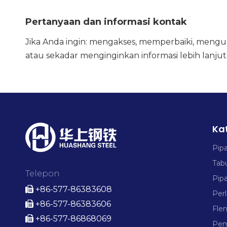
Pertanyaan dan informasi kontak
Jika Anda ingin: mengakses, memperbaiki, mengu
atau sekadar menginginkan informasi lebih lanju
Ka
Pip
Tab
Telepon
Pip
+86-577-86383608

Per
+86-577-86383606

Fle
+86-577-86868069

Pem