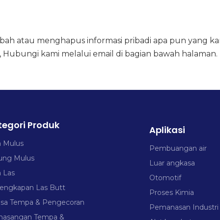
bah atau menghapus informasi pribadi apa pun yang ka
t, Hubungi kami melalui email di bagian bawah halaman.
tegori Produk
Aplikasi
a Mulus
Pembuangan air
ung Mulus
Luar angkasa
a Las
Otomotif
lengkapan Las Butt
Proses Kimia
nsa Tempa & Pengecoran
Pemanasan Industri
asangan Tempa &