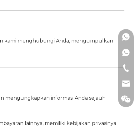
+86137
zinkan kami menghubungi Anda, mengumpulkan
+86-57
+86-57
mimi@h
an mengungkapkan informasi Anda sejauh
+86-57
manage
ayaran lainnya, memiliki kebijakan privasinya