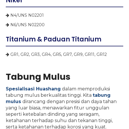
Nikel
N4/UNS N02201

N6/UNS N02200

Titanium & Paduan Titanium
GR1, GR2, GR3, GR4, GR5, GR7, GR9, GR11, GR12

Tabung Mulus
Spesialisasi Huashang
dalam memproduksi
tabung mulus berkualitas tinggi. Kita
tabung
mulus
dirancang dengan presisi dan daya tahan
yang luar biasa, menawarkan fitur unggulan
seperti ketebalan dinding yang seragam,
ketahanan terhadap suhu dan tekanan tinggi,
serta ketahanan terhadap korosi yang kuat.