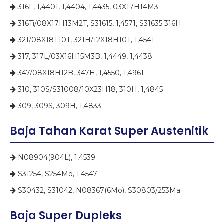
316L, 1,4401, 1,4404, 1,4435, 03X17H14M3

316Ti/08X17H13M2T, S31615, 1,4571, S31635 316H

321/08X18T10T, 321H/12X18H10T, 1,4541

317, 317L/03X16H15M3B, 1,4449, 1,4438

347/08X18H12B, 347H, 1,4550, 1,4961

310, 310S/S31008/10X23H18, 310H, 1,4845

309, 309S, 309H, 1,4833

Baja Tahan Karat Super Austenitik
N08904(904L), 1,4539

S31254, S254Mo, 1.4547

S30432, S31042, N08367(6Mo), S30803/253Ma

Baja Super Dupleks