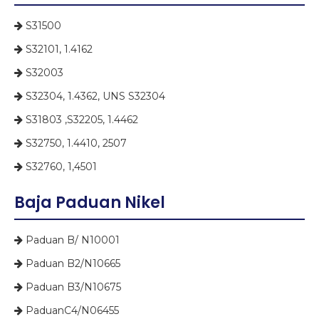
S31500

S32101, 1.4162

S32003

S32304, 1.4362, UNS S32304

S31803 ,S32205, 1.4462

S32750, 1.4410, 2507

S32760, 1,4501

Baja Paduan Nikel
Paduan B/ N10001

Paduan B2/N10665

Paduan B3/N10675

PaduanC4/N06455
