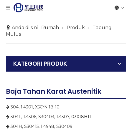
Anda di sini:
Rumah
»
Produk
»
Tabung
Mulus
KATEGORI PRODUK
Baja Tahan Karat Austenitik
304, 1.4301, X5CrNi18-10

304L, 1.4306, S30403, 1.4307, 03X18H11

304H, S30415, 1.4948, S30409
