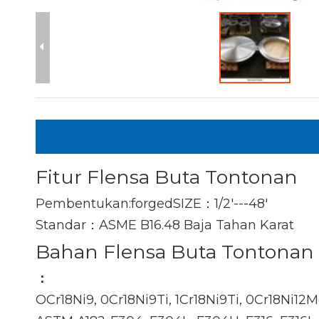
Fitur Flensa Buta Tontonan
Pembentukan:forgedSIZE：1/2'---48'
Standar：ASME B16.48 Baja Tahan Karat
Bahan Flensa Buta Tontonan
：
OCr18Ni9, 0Cr18Ni9Ti, 1Cr18Ni9Ti, 0Cr18Ni12