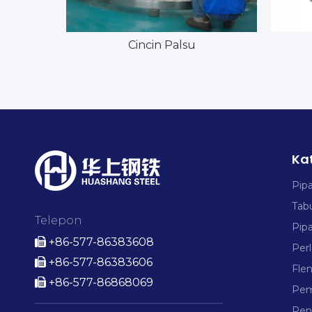
Cincin Palsu
Ka
Pip
Tab
Telepon
Pip
+86-577-86383608

Per
+86-577-86383606

Fle
+86-577-86868069

Pem
Pen