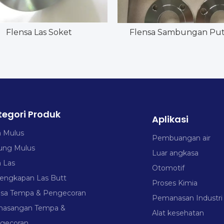
Flensa Las Soket
Flensa Sambungan Put
tegori Produk
Aplikasi
a Mulus
Pembuangan air
ung Mulus
Luar angkasa
a Las
Otomotif
lengkapan Las Butt
Proses Kimia
nsa Tempa & Pengecoran
Pemanasan Industri
asangan Tempa &
Alat kesehatan
gecoran