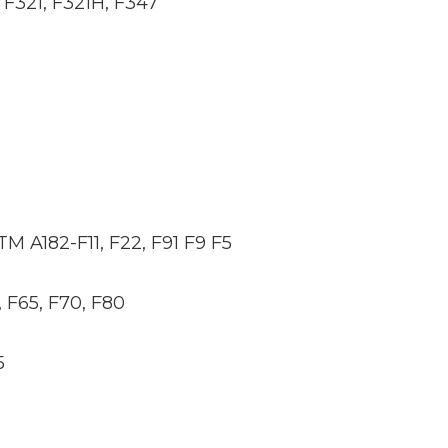
 F321, F321H, F347
M A182-F11, F22, F91 F9 F5
 F65, F70, F80
5