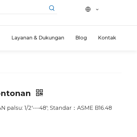
i
Layanan & Dukungan
Blog
Kontak
ontonan
palsu: 1/2'---48'; Standar：ASME B16.48