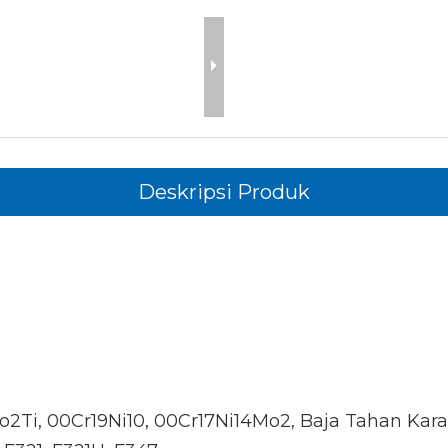
Deskripsi Produk
Mo2Ti, 00Cr19Ni10, 00Cr17Ni14Mo2, Baja Tahan Kara