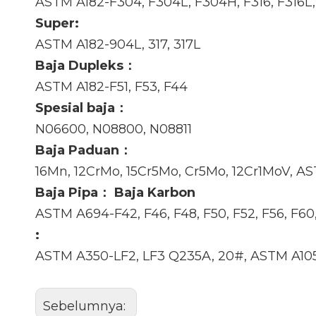
ASTM A182-F304, F304L, F304H, F316, F316L,
Super:
ASTM A182-904L, 317, 317L
Baja Dupleks：
ASTM A182-F51, F53, F44
Spesial baja：
N06600, N08800, N08811
Baja Paduan：
16Mn, 12CrMo, 15Cr5Mo, Cr5Mo, 12Cr1MoV, AST
Baja Pipa： Baja Karbon
ASTM A694-F42, F46, F48, F50, F52, F56, F60,
:
ASTM A350-LF2, LF3 Q235A, 20#, ASTM A10
Sebelumnya: