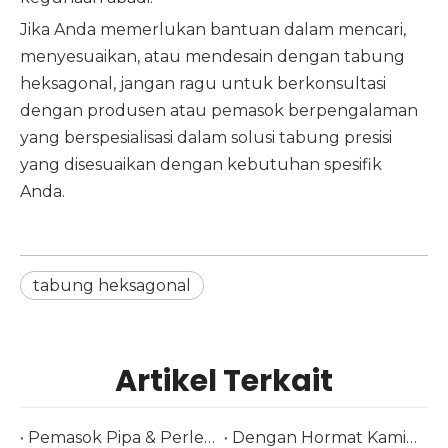
Jika Anda memerlukan bantuan dalam mencari,
menyesuaikan, atau mendesain dengan tabung
heksagonal, jangan ragu untuk berkonsultasi
dengan produsen atau pemasok berpengalaman
yang berspesialisasi dalam solusi tabung presisi
yang disesuaikan dengan kebutuhan spesifik
Anda.
tabung heksagonal
Artikel Terkait
Pemasok Pipa & Perlengkapan Stainless Steel di Tube Düsseldorf 2026 | Baja Huashang
Dengan Hormat Kami Menyambut Anda di Pameran Brasil Kami-Tubotech & Wire Brasil 2025 Tanggal: 29 – 31 Oktober 2025