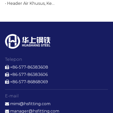
Header Air Khusus, Kelopak Air, dan Nozel untuk Penukar Panas Industri
Telepon
+86-577-86383608

+86-577-86383606

+86-577-86868069

E-mail
mimi@hsfitting.com

manager@hsfitting.com
