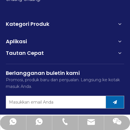
Kategori Produk
Aplikasi
Tautan Cepat
Berlangganan buletin kami
Promosi, produk baru dan penjualan. Langsung ke kotak
masuk Anda.
mimi@hsfitting.com
+86-577-86383608
+8613777773238