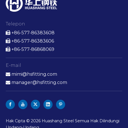
Telepon
+86-577-86383608

+86-577-86383606

+86-577-86868069

E-mail
mimi@hsfitting.com

manager@hsfitting.com

Hak Cipta ©
2026
Huashang Steel Semua Hak Dilindungi
Undang-Undang.