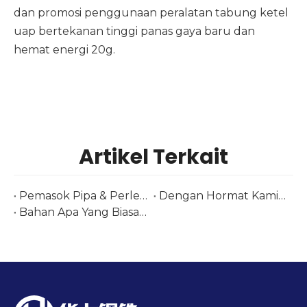
dan promosi penggunaan peralatan tabung ketel
uap bertekanan tinggi panas gaya baru dan
hemat energi 20g.
Artikel Terkait
Pemasok Pipa & Perlengkapan Stainless Steel di Tube Düsseldorf 2026 | Baja Huashang
Dengan Hormat Kami Menyambut Anda di Pameran Brasil Kami-Tubotech & Wire Brasil 2025 Tanggal: 29 – 31 Oktober 2025
Bahan Apa Yang Biasa Digunakan untuk Membuat Komponen Penukar Panas