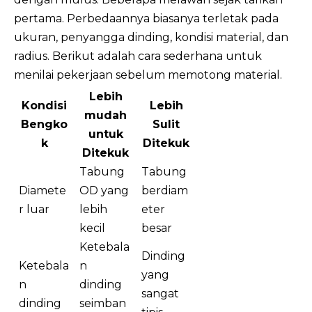
pertama. Perbedaannya biasanya terletak pada
ukuran, penyangga dinding, kondisi material, dan
radius. Berikut adalah cara sederhana untuk
menilai pekerjaan sebelum memotong material.
Lebih
Kondisi
Lebih
mudah
Bengko
Sulit
untuk
k
Ditekuk
Ditekuk
Tabung
Tabung
Diamete
OD yang
berdiam
r luar
lebih
eter
kecil
besar
Ketebala
Dinding
Ketebala
n
yang
n
dinding
sangat
dinding
seimban