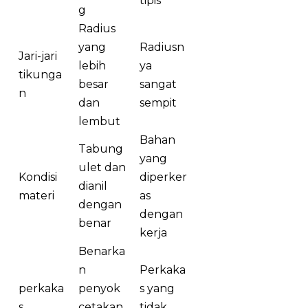
tipis
g
Radius
yang
Radiusn
Jari-jari
lebih
ya
tikunga
besar
sangat
n
dan
sempit
lembut
Bahan
Tabung
yang
ulet dan
Kondisi
diperker
dianil
materi
as
dengan
dengan
benar
kerja
Benarka
n
Perkaka
perkaka
penyok
s yang
s
cetakan
tidak