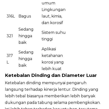
umum
Lingkungan
316L
Bagus
laut, kimia,
dan korosif
Sedang
Sistem suhu
321
hingga
tinggi
baik
Aplikasi
Sedang
317
ketahanan
hingga
L
korosi yang
baik
lebih kuat
Ketebalan Dinding dan Diameter Luar
Ketebalan dinding mempunyai pengaruh
langsung terhadap kinerja lentur. Dinding yang
lebih tebal biasanya memberikan lebih banyak
dukungan pada tabung selama pembengkokan.