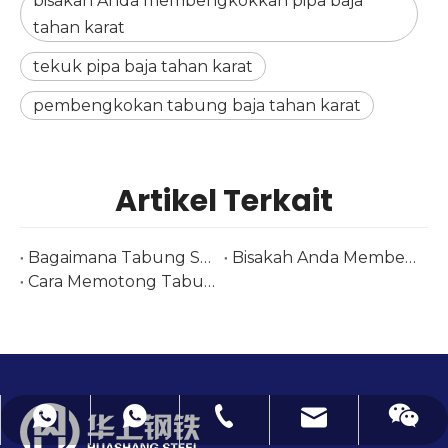
bisakah Anda membengkokkan pipa baja
tahan karat
tekuk pipa baja tahan karat
pembengkokan tabung baja tahan karat
Artikel Terkait
Bagaimana Tabung Stainless Steel Dibuat
Bisakah Anda Membengkokkan Tabung Stainless Steel
Cara Memotong Tabung Stainless Steel
mimi@hsfitting.com
+86-577-86383608
+8613777773238