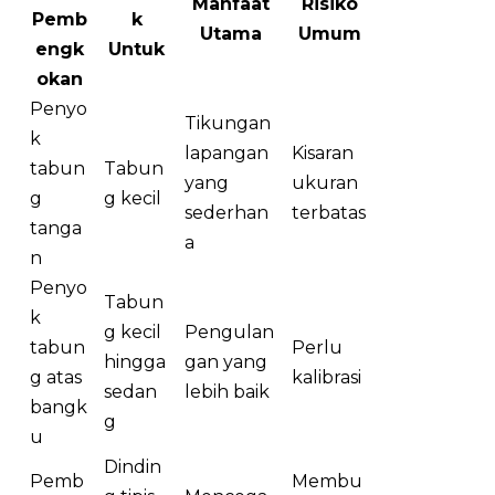
Manfaat
Risiko
Pemb
k
Utama
Umum
engk
Untuk
okan
Penyo
Tikungan
k
lapangan
Kisaran
tabun
Tabun
yang
ukuran
g
g kecil
sederhan
terbatas
tanga
a
n
Penyo
Tabun
k
g kecil
Pengulan
tabun
Perlu
hingga
gan yang
g atas
kalibrasi
sedan
lebih baik
bangk
g
u
Dindin
Pemb
Membu