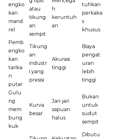
g tipis
Mencega
engko
tuhkan
atau
h
kan
perkaka
tikung
keruntuh
mand
s
an
an
rel
khusus
sempit
Pemb
Tikung
Biaya
engko
an
pengat
kan
Akurasi
industr
uran
tarika
tinggi
i yang
lebih
n
presisi
tinggi
putar
Gulu
Bukan
ng
Jari-jari
Kurva
untuk
mem
sapuan
besar
sudut
bung
halus
sempit
kuk
Dibutu
Tikung
Kekuatan