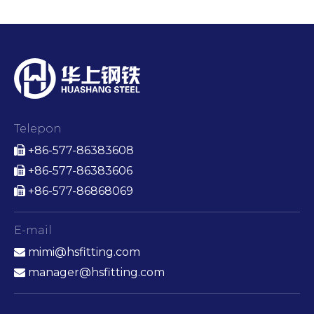
Telepon
+86-577-86383608

+86-577-86383606

+86-577-86868069

E-mail
mimi@hsfitting.com

manager@hsfitting.com
