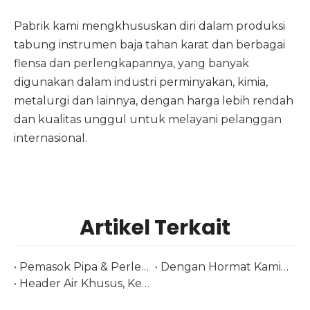
Pabrik kami mengkhususkan diri dalam produksi
tabung instrumen baja tahan karat
dan berbagai
flensa dan perlengkapannya, yang banyak
digunakan dalam industri perminyakan, kimia,
metalurgi dan lainnya, dengan harga lebih rendah
dan kualitas unggul untuk melayani pelanggan
internasional.
Artikel Terkait
Pemasok Pipa & Perlengkapan Stainless Steel di Tube Düsseldorf 2026 | Baja Huashang
Dengan Hormat Kami Menyambut Anda di Pameran Brasil Kami-Tubotech & Wire Brasil 2025 Tanggal: 29 – 31 Oktober 2025
Header Air Khusus, Kelopak Air, dan Nozel untuk Penukar Panas Industri