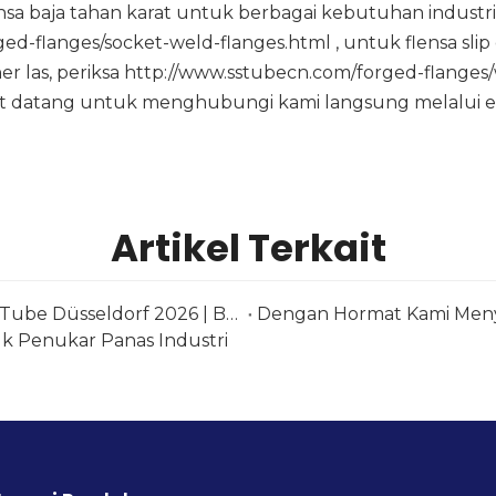
baja tahan karat untuk berbagai kebutuhan industri. Ji
ged-flanges/socket-weld-flanges.html
, untuk flensa slip
er las, periksa
http://www.sstubecn.com/forged-flanges
at datang untuk menghubungi kami langsung melalui em
Artikel Terkait
Pemasok Pipa & Perlengkapan Stainless Steel di Tube Düsseldorf 2026 | Baja Huashang
uk Penukar Panas Industri