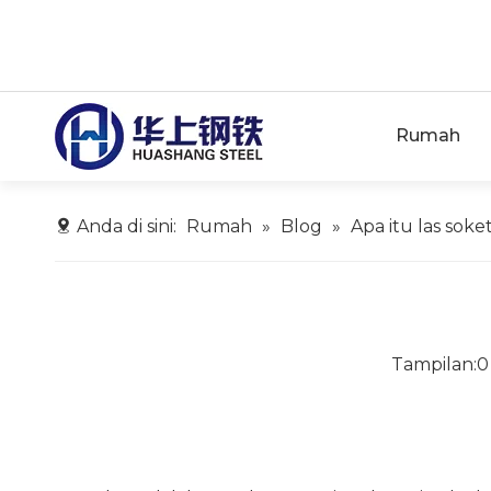
Rumah
Anda di sini:
Rumah
»
Blog
»
Apa itu las soke
Tampilan:
0