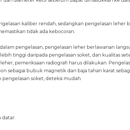
 dan diameter kecil sebelum dapat dimasukkan ke dala
gelasan kaliber rendah, sedangkan pengelasan leher b
 memastikan tidak ada kebocoran.
 dalam pengelasan, pengelasan leher berlawanan lan
bih tinggi daripada pengelasan soket, dan kualitas set
 leher, pemeriksaan radiografi harus dilakukan. Penge
rbon sebagai bubuk magnetik dan baja tahan karat sebagai
n pengelasan soket, deteksi mudah.
 datar.