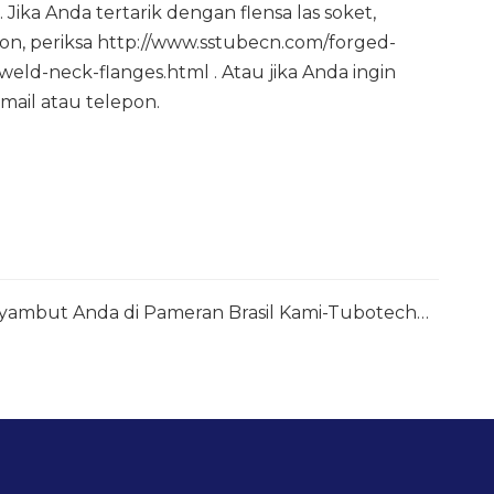
ka Anda tertarik dengan flensa las soket,
 on, periksa
http://www.sstubecn.com/forged-
/weld-neck-flanges.html
. Atau jika Anda ingin
ail atau telepon.
Dengan Hormat Kami Menyambut Anda di Pameran Brasil Kami-Tubotech & Wire Brasil 2025 Tanggal: 29 – 31 Oktober 2025