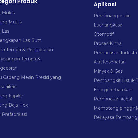
tegori Produk
Aplikasi
a Mulus
Pembuangan air
ung Mulus
Luar angkasa
a Las
Otomotif
lengkapan Las Butt
Proses Kimia
nsa Tempa & Pengecoran
Pemanasan Industri
asangan Tempa &
Alat kesehatan
gecoran
Minyak & Gas
u Cadang Mesin Presisi yang
Pembangkit Listrik 
esuaikan
Energi terbarukan
ung Kapiler
Pembuatan kapal
ung Baja Hex
Memotong pinggir k
 Prefabrikasi
Rekayasa Pembangkit