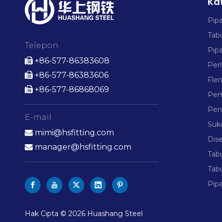
Ka
Pip
Tab
Telepon
Pip
+86-577-86383608

Per
+86-577-86383606

Fle
+86-577-86868069

Pem
Pen
E-mail
Suk
mimi@hsfitting.com

Dis
manager@hsfitting.com

Tab
Tab
Pipa
Hak Cipta ©
2026
Huashang Steel