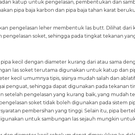
badan katup untuk pengelasan, pembentukan dan sambu
n pipa baja karbon dan pipa baja tahan karat berukura
kan pengelasan leher membentuk las butt. Dilihat dari ke
 pengelasan soket, sehingga pada tingkat tekanan yang 
pa kecil dengan diameter kurang dari atau sama denga
n las soket terutama digunakan untuk katup dan pipa k
er kecil umumnya tipis, sisinya mudah salah dan ablatif,
agai penguat, sehingga dapat digunakan pada tekanan t
n setelah pengelasan yang kurang baik, yang mudah ter
, pengelasan soket tidak boleh digunakan pada sistem p
yaratan pembersihan yang tinggi. Selain itu, pipa berte
t digunakan untuk sambungan las sejauh mungkin untu