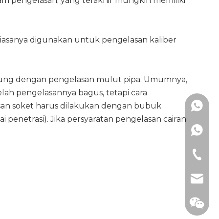
m pengelasan; yang terakhir mungkin memiliki
iasanya digunakan untuk pengelasan kaliber
gsung dengan pengelasan mulut pipa. Umumnya,
elah pengelasannya bagus, tetapi cara
lasan soket harus dilakukan dengan bubuk
+86137
 penetrasi). Jika persyaratan pengelasan cairan
+86-57
+86-57
mimi@h
+86-57
manage