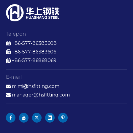
Telepon
+86-577-86383608

+86-577-86383606

+86-577-86868069

E-mail
mimi@hsfitting.com

manager@hsfitting.com
