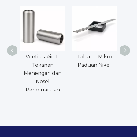
Ventilasi Air IP
Tabung Mikro
Ta
Tekanan
Paduan Nikel
Incon
Menengah dan
Aplik
Nosel
Pembuangan